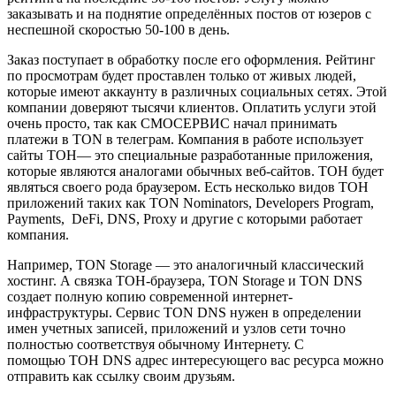
заказывать и на поднятие определённых постов от юзеров с
неспешной скоростью 50-100 в день.
Заказ поступает в обработку после его оформления. Рейтинг
по просмотрам будет проставлен только от живых людей,
которые имеют аккаунту в различных социальных сетях. Этой
компании доверяют тысячи клиентов. Оплатить услуги этой
очень просто, так как СМОСЕРВИС начал принимать
платежи в TON в телеграм. Компания в работе использует
сайты ТОН— это специальные разработанные приложения,
которые являются аналогами обычных веб-сайтов. ТОН будет
являться своего рода браузером. Есть несколько видов ТОН
приложений таких как TON Nominators, Developers Program,
Payments, DeFi, DNS, Proxy и другие с которыми работает
компания.
Например, TON Storage — это аналогичный классический
хостинг. А связка ТОН-браузера, TON Storage и TON DNS
создает полную копию современной интернет-
инфраструктуры. Сервис TON DNS нужен в определении
имен учетных записей, приложений и узлов сети точно
полностью соответствуя обычному Интернету. С
помощью ТОН DNS адрес интересующего вас ресурса можно
отправить как ссылку своим друзьям.