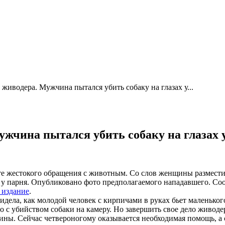
живодера. Мужчина пытался убить собаку на глазах у...
жчина пытался убить собаку на глазах у
те жестокого обращения с животным. Со слов женщины разместив
у парня. Опубликовано фото предполагаемого нападавшего. Соо
 издание
.
дела, как молодой человек с кирпичами в руках бьет маленького
с убийством собаки на камеру. Но завершить свое дело живодеру
чины. Сейчас четвероногому оказывается необходимая помощь, 