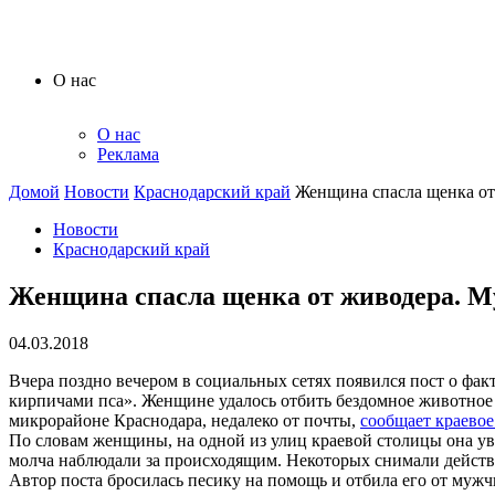
О нас
О нас
Реклама
Домой
Новости
Краснодарский край
Женщина спасла щенка от 
Новости
Краснодарский край
Женщина спасла щенка от живодера. Му
04.03.2018
Вчера поздно вечером в социальных сетях появился пост о фак
кирпичами пса». Женщине удалось отбить бездомное животное 
микрорайоне Краснодара, недалеко от почты,
сообщает краевое
По словам женщины, на одной из улиц краевой столицы она уви
молча наблюдали за происходящим. Некоторых снимали действо 
Автор поста бросилась песику на помощь и отбила его от муж