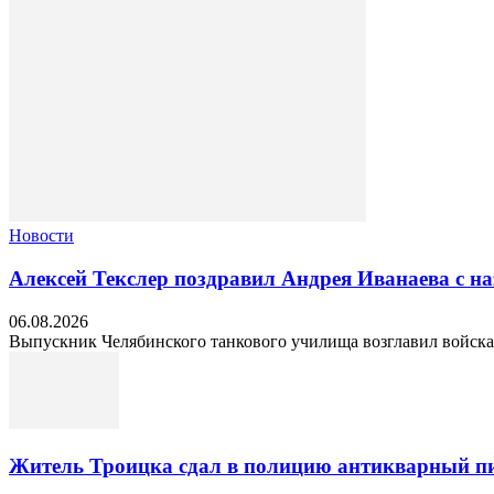
Новости
Алексей Текслер поздравил Андрея Иванаева с н
06.08.2026
Выпускник Челябинского танкового училища возглавил войска 
Житель Троицка сдал в полицию антикварный пи