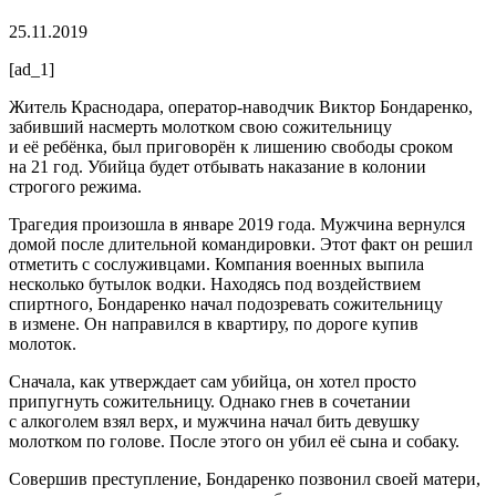
25.11.2019
[ad_1]
Житель Краснодара, оператор-наводчик Виктор Бондаренко,
забивший насмерть молотком свою сожительницу
и её ребёнка, был приговорён к лишению свободы сроком
на 21 год. Убийца будет отбывать наказание в колонии
строгого режима.
Трагедия произошла в январе 2019 года. Мужчина вернулся
домой после длительной командировки. Этот факт он решил
отметить с сослуживцами. Компания военных выпила
несколько бутылок водки. Находясь под воздействием
спиртного, Бондаренко начал подозревать сожительницу
в измене. Он направился в квартиру, по дороге купив
молоток.
Сначала, как утверждает сам убийца, он хотел просто
припугнуть сожительницу. Однако гнев в сочетании
с алкоголем взял верх, и мужчина начал бить девушку
молотком по голове. После этого он убил её сына и собаку.
Совершив преступление, Бондаренко позвонил своей матери,