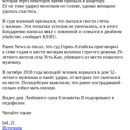
которая через некоторое время прибыла в квартиру.
Её он тоже ударил молотком по голове, однако женщине
удалось спастись.
В суде военный признался, что пытался свести счёты
с жизнью. Эти попытки успехом не увенчались, и в итоге
Бондаренко написал явку с повинной и сознался в двойном
убийстве, сообщает KP.RU.
Ранее News.ru писал, что суд Горно-Алтайска приговорил
к семи годам и шести месяцам колонии строгого режима 29-
летнего жителя села Усть-Кан, убившего из мести пожилого
мужчину.
В октябре 2018 года молодой человек ворвался в дом 52-
летнего мужчины и нанёс удары, от которых тот скончался
на месте. Полицейские выяснили, что ранее пострадавший
сильно избил мать юноши.
Видео дня. Любимого сына Елизаветы II подозревают в
педофилии
Читайте также
[ad_2]
Источник