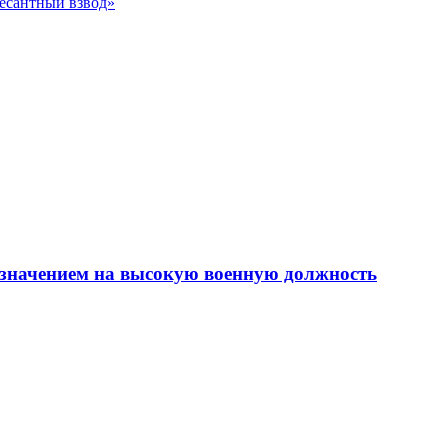
есантный взвод»
азначением на высокую военную должность