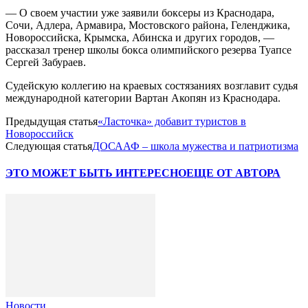
— О своем участии уже заявили боксеры из
Краснодара
,
Сочи
,
Адлера
,
Армавира
, Мостовского района,
Геленджика
,
Новороссийска
,
Крымска
,
Абинска
и других городов, —
рассказал тренер школы бокса олимпийского резерва
Туапсе
Сергей
Забураев
.
Судейскую коллегию на краевых состязаниях возглавит судья
международной категории Вартан
Акопян
из Краснодара.
Предыдущая статья
«Ласточка» добавит туристов в
Новороссийск
Следующая статья
ДОСААФ – школа мужества и патриотизма
ЭТО МОЖЕТ БЫТЬ ИНТЕРЕСНО
ЕЩЕ ОТ АВТОРА
Новости