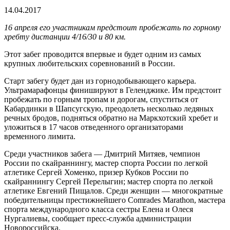
14.04.2017
16 апреля его участникам предстоит пробежать по горному
хребту дистанции 4/16/30 и 80 км.
Этот забег проводится впервые и будет одним из самых
крупных любительских соревнований в России.
Старт забегу будет дан из горнодобывающего карьера.
Ультрамарафонцы финишируют в Геленджике. Им предстоит
пробежать по горным тропам и дорогам, спуститься от
Кабардинки в Шапсугскую, преодолеть несколько ледяных
речных бродов, подняться обратно на Маркхотский хребет и
уложиться в 17 часов отведенного организаторами
временного лимита.
Среди участников забега — Дмитрий Митяев, чемпион
России по скайраннингу, мастер спорта России по легкой
атлетике Сергей Хоменко, призер Кубков России по
скайраннингу Сергей Перелыгин; мастер спорта по легкой
атлетике Евгений Пищалов. Среди женщин — многократные
победительницы престижнейшего Comrades Marathon, мастера
спорта международного класса сестры Елена и Олеся
Нургалиевы, сообщает пресс-служба администрации
Новороссийска.