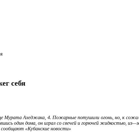
бя
ег себя
це
Мурата
Ахеджака
,
4
.
Пожарные
потушили
огонь
,
но
,
к
сожа
вшись
один
дома
,
он
играл
со
свечей
и
горючей
жидкостью
,
из
—
з
,
сообщают «Кубанские новости»