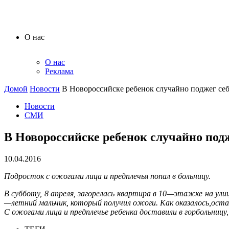
О нас
О нас
Реклама
Домой
Новости
В Новороссийске ребенок случайно поджег се
Новости
СМИ
В Новороссийске ребенок случайно подж
10.04.2016
Подросток с ожогами лица и предплечья попал в больницу.
В
субботу
,
8
апреля
,
загорелась
квартира
в
10
—
этажке
на
ули
—
летний
мальчик
,
который
получил
ожоги
.
Как
оказалось
,
оста
С
ожогами
лица
и
предплечье
ребенка
доставили
в
горбольницу