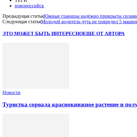
ТЕГИ
новороссийск
Предыдущая статья
Южные границы надёжно прикрыты сила
Следующая статья
Молодой водитель чуть не повредил 5 машин
ЭТО МОЖЕТ БЫТЬ ИНТЕРЕСНО
ЕЩЕ ОТ АВТОРА
Новости
Туристка сорвала краснокнижное растение и по