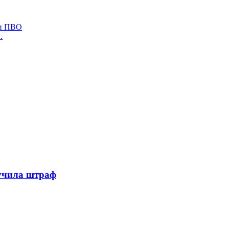
ми ПВО
.
лучила штраф