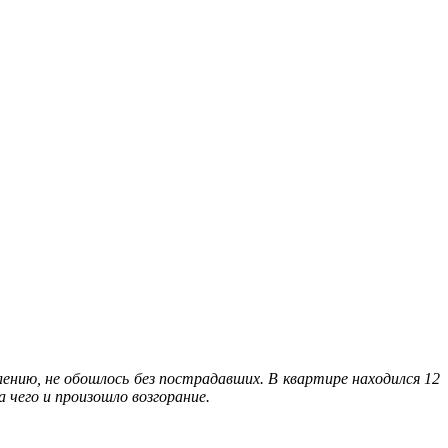
лению
,
не
обошлось
без
пострадавших
.
В
квартире
находился
12
а
чего
и
произошло
возгорание
.