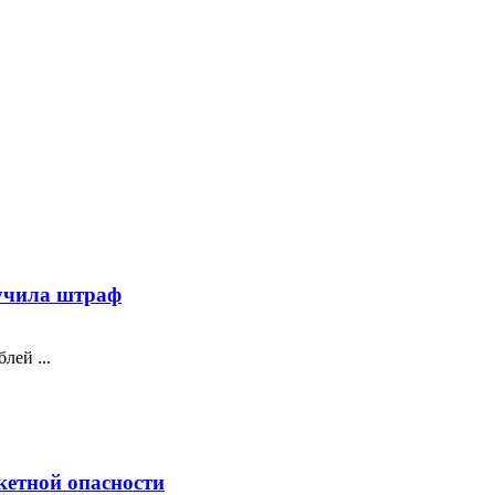
лучила штраф
лей ...
кетной опасности