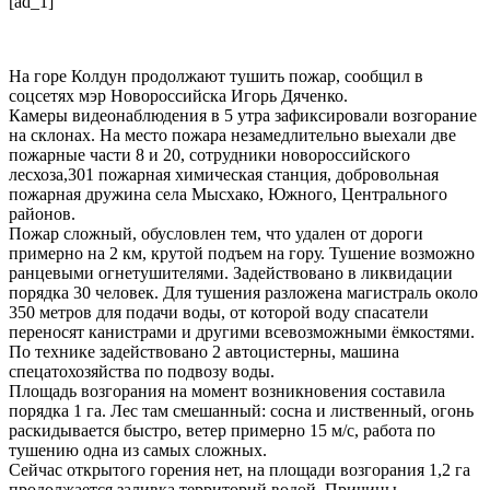
[ad_1]
На горе Колдун продолжают тушить пожар, сообщил в
соцсетях мэр Новороссийска Игорь Дяченко.
Камеры видеонаблюдения в 5 утра зафиксировали возгорание
на склонах. На место пожара незамедлительно выехали две
пожарные части 8 и 20, сотрудники новороссийского
лесхоза,301 пожарная химическая станция, добровольная
пожарная дружина села Мысхако, Южного, Центрального
районов.
Пожар сложный, обусловлен тем, что удален от дороги
примерно на 2 км, крутой подъем на гору. Тушение возможно
ранцевыми огнетушителями. Задействовано в ликвидации
порядка 30 человек. Для тушения разложена магистраль около
350 метров для подачи воды, от которой воду спасатели
переносят канистрами и другими всевозможными ёмкостями.
По технике задействовано 2 автоцистерны, машина
спецатохозяйства по подвозу воды.
Площадь возгорания на момент возникновения составила
порядка 1 га. Лес там смешанный: сосна и лиственный, огонь
раскидывается быстро, ветер примерно 15 м/с, работа по
тушению одна из самых сложных.
Сейчас открытого горения нет, на площади возгорания 1,2 га
продолжается заливка территорий водой. Причины