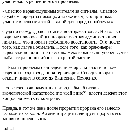
участвовал в решении этой проблемы:
«Спасибо неравнодушным жителям за сигналы! Спасибо
службам города за помощь, а также всем, кто принимал
участие в решении этой важной для города проблемы.»
Судя по всему, здравый смысл восторжествовал. Не только
рядовые новороссийцы, но даже местная администрация
признала, что проран необходимо восстановить. Это после
того, как лагуна обмелела. После того, как браконьеры
варварски ловили в ней кефаль. Некоторые были уверены, что
рыба все равно погибнет в закрытой лагуне.
— Были проблемы с определением органа власти, в чьем
ведении находится данная территория. Сегодня проран
открыт, пишет в соцсетях Екатерина Демченко.
После того, как памятник природы был близок к
экологической катастрофе (по чьей вине?), власти держат этот
вопрос на жестком контроле.
Правда, в тот же день после прорытия прорана его занесло
галькой из-за волн. Администрация планирует прорыть его
заново в понедельник
[ad_2]