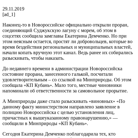
29.11.2019
[ad_1]
Наконец-то в Новороссийске официально открыли проран,
соединяющий Суджукскую лагуну с морем, об этом в
соцсетях сообщила замглавы Екатерина Демченко.
Но при
этом неясным остается, простят ли добровольцев, которые во
время бездействия региональных и муниципальных властей,
начали копать вручную этот канал. Ведь ранее их собирались
разыскивать, чтобы наказать.
До недавнего времени в администрации Новороссийска
состояние прорана, занесенного галькой, посчитали
удовлетворительным – со ссылкой на Минприроды. Об этом
сообщала «КП Кубань». Мало того, местные чиновники
напоминали об ответственности за самовольное прорытие.
А Минприроды даже стало разыскивать «виновных» «По
данному факту министерством направлено заявление в
полицию Новороссийска с целью установления лиц,
причастных к вышеуказанному правонарушению,» —
сообщили в Минприроды «КП Кубань».
Сегодня Екатерина Демченко поблагодарила тех, кто