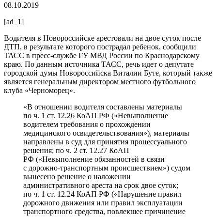
08.10.2019
[ad_1]
Водителя в Новороссийске арестовали на двое суток после
ДТП, в результате которого пострадал ребенок, сообщили
ТАСС в пресс-службе ГУ МВД России по Краснодарскому
краю. По данным источника ТАСС, речь идет о депутате
городской думы Новороссийска Виталии Буте, который также
является генеральным директором местного футбольного
клуба «Черноморец».
«В отношении водителя составлены материалы
по ч. 1 ст. 12.26 КоАП РФ («Невыполнение
водителем требования о прохождении
медицинского освидетельствования»), материалы
направлены в суд для принятия процессуального
решения; по ч. 2 ст. 12.27 КоАП
РФ («Невыполнение обязанностей в связи
с дорожно-транспортным происшествием») судом
вынесено решение о наложении
административного ареста на срок двое суток;
по ч. 1 ст. 12.24 КоАП РФ («Нарушение правил
дорожного движения или правил эксплуатации
транспортного средства, повлекшее причинение