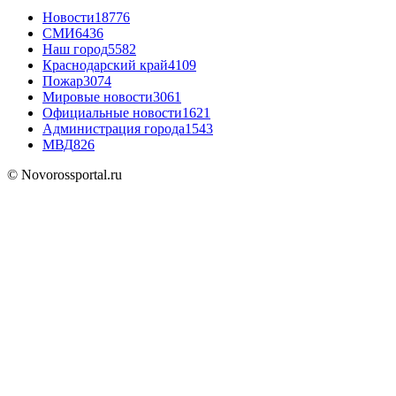
Новости
18776
СМИ
6436
Наш город
5582
Краснодарский край
4109
Пожар
3074
Мировые новости
3061
Официальные новости
1621
Администрация города
1543
МВД
826
© Novorossportal.ru