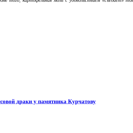
роме того, картофельная моль с удовольствием «съедает» то
ссовой драки у памятника Курчатову