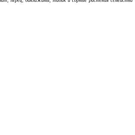
мат, перец, баклажаны, табак и сорные растения семейства