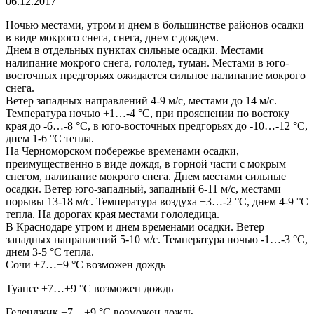
06.12.2017
Ночью местами, утром и днем в большинстве районов осадки
в виде мокрого снега, снега, днем с дождем.
Днем в отдельных пунктах сильные осадки. Местами
налипание мокрого снега, гололед, туман. Местами в юго-
восточных предгорьях ожидается сильное налипание мокрого
снега.
Ветер западных направлений 4-9 м/с, местами до 14 м/с.
Температура ночью +1…-4 °С, при прояснении по востоку
края до -6…-8 °С, в юго-восточных предгорьях до -10…-12 °С,
днем 1-6 °С тепла.
На Черноморском побережье временами осадки,
преимущественно в виде дождя, в горной части с мокрым
снегом, налипание мокрого снега. Днем местами сильные
осадки. Ветер юго-западный, западный 6-11 м/с, местами
порывы 13-18 м/с. Температура воздуха +3…-2 °С, днем 4-9 °С
тепла. На дорогах края местами гололедица.
В Краснодаре утром и днем временами осадки. Ветер
западных направлений 5-10 м/с. Температура ночью -1…-3 °С,
днем 3-5 °С тепла.
Сочи +7…+9 °C возможен дождь
Туапсе +7…+9 °C возможен дождь
Геленджик +7…+9 °C возможен дождь