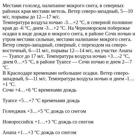
Местами гололед, налипание мокрого снега, в северных
районах края местами метель. Ветер северо-западный, 5—10
м/с, порывы до 12—17 м/с.
Температура воздуха ночью -3…+2 °С, в северной половине
края до -6 °С, днем -3…+2 °С. На Черноморском побережье
осадки в виде дождя и мокрого снега, в районе Сочи ночью и
утром местами сильные, местами налипание мокрого снега.
Ветер северо-западный, северный, с переходом на северо-
восточный, 6—11 м/с, порывы 12—14 м/с, на участке Анапа
— Туапсе до 17 м/с. Температура воздуха ночью +3…-2 °С,
днем 0…+5 °С, в районе Туапсе — Сочи ночью и днем 2—7
°С.
В Краснодаре временами небольшие осадки. Ветер северо-
западный, 6—11 м/с. Температура воздуха ночью и днем -1…
+1 °С.
Сочи +4…+6 °C временами дождь
Туапсе +5…+7 °C временами дождь
Геленджик +3…+5 °C дождь со снегом
Новороссийск +1…+3 °C дождь со снегом
Анапа +1…+3 °C дождь со снегом