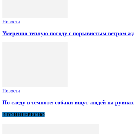
Новости
Умеренно теплую погоду с порывистым ветром жд
Новости
По следу в темноте: собаки ищут людей на руина
ЭТО ИНТЕРЕСНО