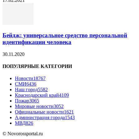
17.02.2021
Бейдж: универсальное средство персональной
идентификации человека
30.11.2020
ПОПУЛЯРНЫЕ КАТЕГОРИИ
Новости
18767
СМИ
6436
Наш город
5582
Краснодарский край
4109
Пожар
3065
Мировые новости
3052
Официальные новости
1621
Администрация города
1543
МВД
826
© Novorossportal.ru