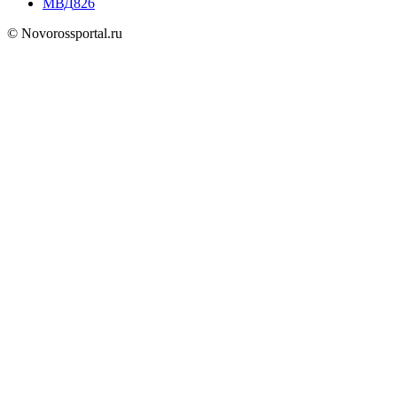
МВД
826
© Novorossportal.ru