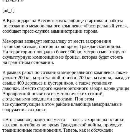
25.09.2019
[ad_1]
В Краснодаре на Всесвятском кладбище стартовали работы
по созданию мемориального комплекса «Расстрельный угол»,
сообщает пресс-служба администрации города.
Мемориал возведут неподалеку от места захоронения
останков казаков, погибших во время Гражданской войны.
На территории площадью более 900 кв. метров смогнтируют
скульптурную композицию из бронзы, которая будет стоять
на гранитном основании.
В рамках работ по созданию мемориального комплекса также
уложат 200 кв. м тротуарной плитки, 700 кв. м газона, высадят
свыше 400 деревьев и кустарников, а также установят
лавочки. Вместо старого железобетонного забора вдоль улицы
Аэродромной появится из металлических секций,
с отдельными входными воротами. При этом
все существующие в этом районе кладбища мемориальные
сооружения сохранят.
«Это знаковое, памятное место — здесь захоронены останки
казаков, погибших во время Гражданской войны, проходят
традиционные поминовения. Теперь, как и обсуждали