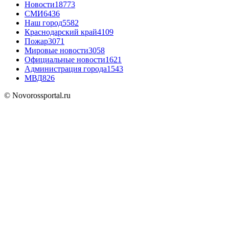
Новости
18773
СМИ
6436
Наш город
5582
Краснодарский край
4109
Пожар
3071
Мировые новости
3058
Официальные новости
1621
Администрация города
1543
МВД
826
© Novorossportal.ru