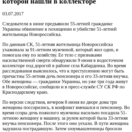
которой нашли в коллекторе
03.07.2017
Следователи в июне предъявили 55-летней гражданке
Украины обвинение в похищении и убийстве 51-летней
жительницы Новороссийска.
По данным СК, 51-летняя жительница Новороссийска
ухаживала за 91-летним мужчиной, который жил один, и
помогала ему по хозяйству. Ее тело с признаками
насильственной смерти обнаружили 9 июня в водосточном
коллекторе под дорогой в районе села Кабардинка. Во время
расследования выяснилось, что к преступлению могут быть
причастны 55-летняя дочь пенсионера и его 33-летняя внучка.
Обе женщины — гражданки Украины, но уже три года живут
в Новороссийске, сообщили и в пресс-службе СУ СК РФ по
Краснодарскому краю.
По версии следствия, вечером 8 июня во дворе дома три
женщины поссорились, в конфликт вмешался и пенсионер. Во
время ссоры дочь пожилого мужчины насильно посадила 51-
летнюю женщину в машину, за рулем которой была 33-летняя
внучка пенсионера. После этого они уехали. В пути женщина
задушила пострадавшую. Затем злоумышленницы бросили