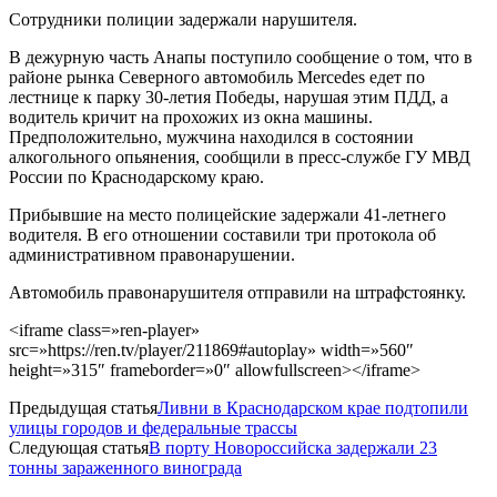
Сотрудники полиции задержали нарушителя.
В дежурную часть Анапы поступило сообщение о том, что в
районе рынка Северного автомобиль Mercedes едет по
лестнице к парку 30-летия Победы, нарушая этим ПДД, а
водитель кричит на прохожих из окна машины.
Предположительно, мужчина находился в состоянии
алкогольного опьянения, сообщили в пресс-службе ГУ МВД
России по Краснодарскому краю.
Прибывшие на место полицейские задержали 41-летнего
водителя. В его отношении составили три протокола об
административном правонарушении.
Автомобиль правонарушителя отправили на штрафстоянку.
<iframe class=»ren-player»
src=»https://ren.tv/player/211869#autoplay» width=»560″
height=»315″ frameborder=»0″ allowfullscreen></iframe>
Предыдущая статья
Ливни в Краснодарском крае подтопили
улицы городов и федеральные трассы
Следующая статья
В порту Новороссийска задержали 23
тонны зараженного винограда