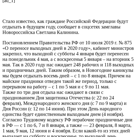
[ad_1]
Стало известно, как граждане Российской Федерации будут
отдыхать в будущем году, сообщает в соцсетях замглавы
Новороссийска Светлана Калинина.
Постановлением Правительства РФ от 10 июля 2019 г. № 875
«О переносе выходных дней в 2020 году», кабинет министров
закрепил, что выходной с субботы 4 января будет перенесен
на понедельник 4 мая, а с воскресенья 5 января – на вторник 5
мая. Так в 2020 году нас ожидает 248 рабочих и 118 выходных
и праздничных дней. Таким образом, в Новогодние каникулы
мы будем отдыхать восемь дней – с 1 по 8 января. Причем на
майские праздники отведен такой же период, только с
перерывом на работу – с 1 по 5 мая и с 9 по 11 мая.
Также по три дня отдыха нас ожидают в связи с
празднованием Дня защитника Отечества (с 22 по 24
февраля), Международного женского дня (с 7 по 9 марта) и
Дня России (с 12 по 14 июня). При этом День народного
единства будет единственным выходным днем (4 ноября).
Согласно Трудовому кодексу РФ нерабочие праздничные дни
в РФ — с 1 по 6, 7 и 8 января, а также — 23 февраля, 8 марта,
1 мая, 9 мая, 12 июня и 4 ноября. Если какой-то из этих дней
выпадает на субботу и воскресенье, то выходной день