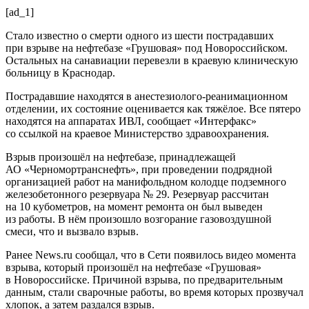
[ad_1]
Стало известно о смерти одного из шести пострадавших
при взрыве на нефтебазе «Грушовая» под Новороссийском.
Остальных на санавиации перевезли в краевую клиническую
больницу в Краснодар.
Пострадавшие находятся в анестезиолого-реанимационном
отделении, их состояние оценивается как тяжёлое. Все пятеро
находятся на аппаратах ИВЛ, сообщает «Интерфакс»
со ссылкой на краевое Министерство здравоохранения.
Взрыв произошёл на нефтебазе, принадлежащей
АО «Черномортранснефть», при проведении подрядной
организацией работ на манифольдном колодце подземного
железобетонного резервуара № 29. Резервуар рассчитан
на 10 кубометров, на момент ремонта он был выведен
из работы. В нём произошло возгорание газовоздушной
смеси, что и вызвало взрыв.
Ранее News.ru сообщал, что в Сети появилось видео момента
взрыва, который произошёл на нефтебазе «Грушовая»
в Новороссийске. Причиной взрыва, по предварительным
данным, стали сварочные работы, во время которых прозвучал
хлопок, а затем раздался взрыв.