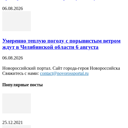
06.08.2026
Умеренно теплую погоду с порывистым ветром
ждут в Челябинской области 6 августа
06.08.2026
Новороссийский портал. Сайт города-героя Новороссийска
Свяжитесь с нами:
contact@novorossportal.ru
Популярные посты
25.12.2021