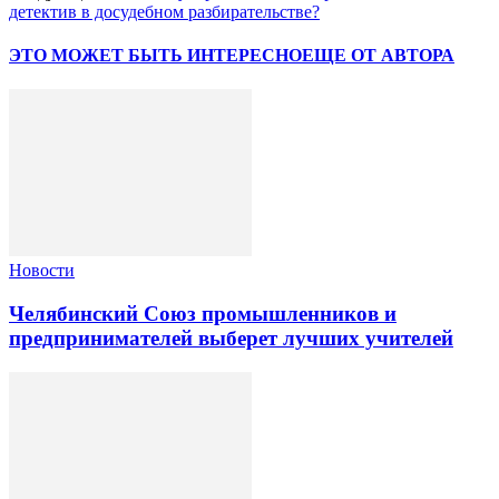
детектив в досудебном разбирательстве?
ЭТО МОЖЕТ БЫТЬ ИНТЕРЕСНО
ЕЩЕ ОТ АВТОРА
Новости
Челябинский Союз промышленников и
предпринимателей выберет лучших учителей