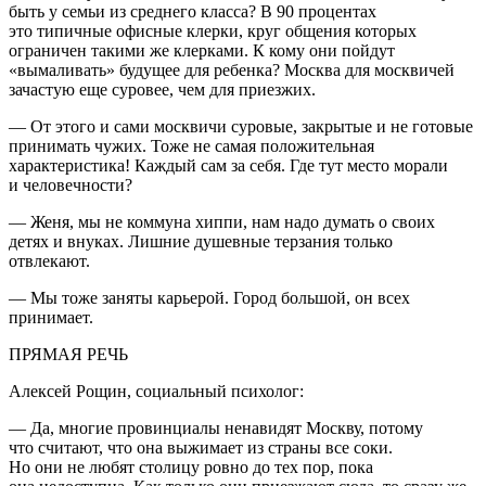
быть у семьи из среднего класса? В 90 процентах
это типичные офисные клерки, круг общения которых
ограничен такими же клерками. К кому они пойдут
«вымаливать» будущее для ребенка? Москва для москвичей
зачастую еще суровее, чем для приезжих.
— От этого и сами москвичи суровые, закрытые и не готовые
принимать чужих. Тоже не самая положительная
характеристика! Каждый сам за себя. Где тут место морали
и человечности?
— Женя, мы не коммуна хиппи, нам надо думать о своих
детях и внуках. Лишние душевные терзания только
отвлекают.
— Мы тоже заняты карьерой. Город большой, он всех
принимает.
ПРЯМАЯ РЕЧЬ
Алексей Рощин, социальный психолог:
— Да, многие провинциалы ненавидят Москву, потому
что считают, что она выжимает из страны все соки.
Но они не любят столицу ровно до тех пор, пока