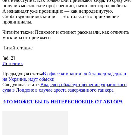
она недоступна. Как только они приезжают сюда, то сразу же,
получив московские преференции, начинают город любить.
А ненавидят уже провинцию — как непродвинутую.
Снобствующие москвичи — это только что приехавшие
провинциалы.
Читайте также: Психолог и стилист рассказали, как отличить
москвича от приезжего
Читайте также
[ad_2]
Источник
Предыдущая статья
В офисе компании, чей танкер задержан
на Украине, идут обыски
Следующая статья
Владелец обжалует решение украинского
суда в Лондоне в случае ареста задержанного танкера
ЭТО МОЖЕТ БЫТЬ ИНТЕРЕСНО
ЕЩЕ ОТ АВТОРА