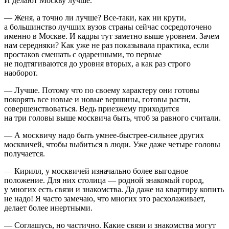
И делают Москву лучше.
— Женя, а точно ли лучше? Все-таки, как ни крути,
а большинство лучших вузов страны сейчас сосредоточено
именно в Москве. И кадры тут заметно выше уровнем. Зачем
нам середняки? Как уже не раз показывала практика, если
простаков смешать с одаренными, то первые
не подтягиваются до уровня вторых, а как раз строго
наоборот.
— Лучше. Потому что по своему характеру они готовы
покорять все новые и новые вершины, готовы расти,
совершенствоваться. Ведь приезжему приходится
на три головы выше москвича быть, чтоб за равного считали.
— А москвичу надо быть умнее-быстрее-сильнее других
москвичей, чтобы выбиться в люди. Уже даже четыре головы
получается.
— Кирилл, у москвичей изначально более выгодное
положение. Для них столица — родной знакомый город,
у многих есть связи и знакомства. Да даже на квартиру копить
не надо! Я часто замечаю, что многих это расхолаживает,
делает более инертными.
— Соглашусь, но частично. Какие связи и знакомства могут