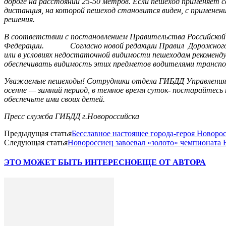
дороге на расстоянии 25-50 метров. Если пешеход применяет 
дистанция, на которой пешеход становится виден, с применен
решения.
В соответствии с постановлением Правительства Российской Ф
Федерации. Согласно новой редакции Правил Дорожного движ
или в условиях недостаточной видимости пешеходам рекоменд
обеспечивать видимость этих предметов водителями транспо
Уважаемые пешеходы! Сотрудники отдела ГИБДД Управления М
осенне — зимний период, в темное время суток- постарайтес
обеспечьте ими своих детей.
Пресс служба ГИБДД г.Новороссийска
Предыдущая статья
Бесславное настоящее города-героя Новоро
Следующая статья
Новороссиец завоевал «золото» чемпионата
ЭТО МОЖЕТ БЫТЬ ИНТЕРЕСНО
ЕЩЕ ОТ АВТОРА