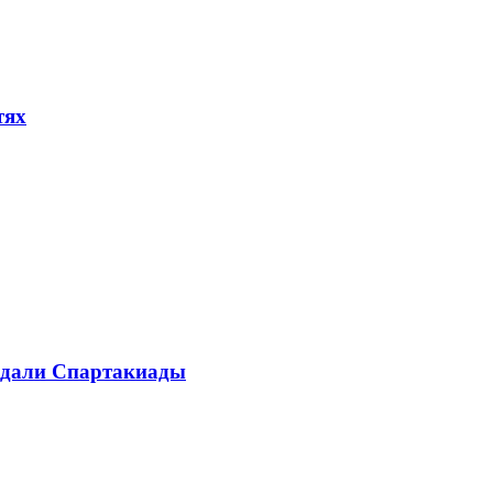
тях
медали Спартакиады