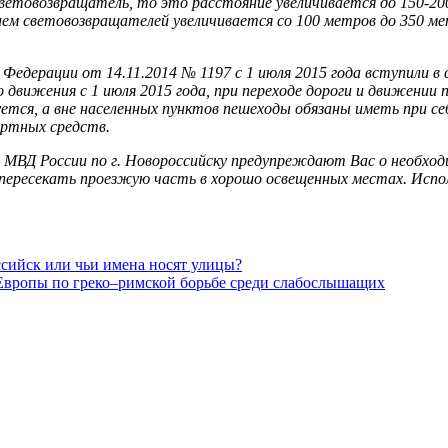
световозвращатель, то это расстояние увеличивается до 150-2
ием световозвращателей увеличивается со 100 метров до 350 м
едерации от 14.11.2014 № 1197 с 1 июля 2015 года вступили в 
ения с 1 июля 2015 года, при переходе дороги и движении по
уется, а вне населенных пунктов пешеходы обязаны иметь при 
ртных средств.
ВД России по г. Новороссийску предупреждают Вас о необходи
ь пересекать проезжую часть в хорошо освещенных местах. Ис
ссийск или чьи имена носят улицы?
 Европы по греко–римской борьбе среди слабослышащих