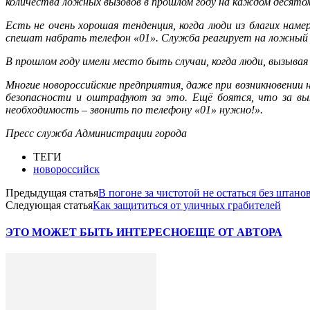
количества ложных вызовов в прошлом году на каждом десятом
Есть не очень хорошая тенденция, когда люди из благих нам
спешат набрать телефон «01». Служба реагирует на ложный в
В прошлом году имели место быть случаи, когда люди, вызыв
Многие новороссийские предприятия, даже при возникновени
безопасности и оштрафуют за это. Ещё боятся, что за выз
необходимость – звонить по телефону «01» нужно!».
Пресс служба Администрации города
ТЕГИ
новороссийск
Предыдущая статья
В погоне за чистотой не остаться без штано
Следующая статья
Как защититься от уличных грабителей
ЭТО МОЖЕТ БЫТЬ ИНТЕРЕСНО
ЕЩЕ ОТ АВТОРА