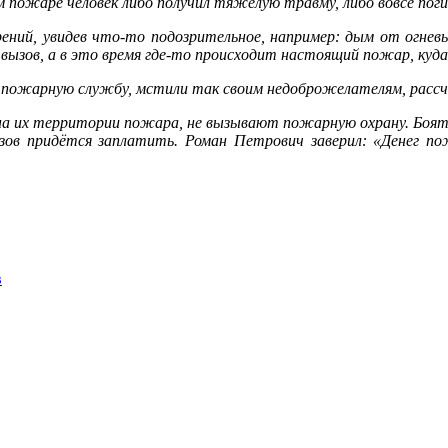
 пожаре человек либо получил тяжёлую травму, либо вовсе поги
ерений, увидев что-то подозрительное, например: дым от огн
ызов, а в это время где-то происходит настоящий пожар, куда
ая пожарную службу, мстили так своим недоброжелателям, расс
и на их территории пожара, не вызывают пожарную охрану. Боя
ов придётся заплатить. Роман Петрович заверил: «Денег по
в