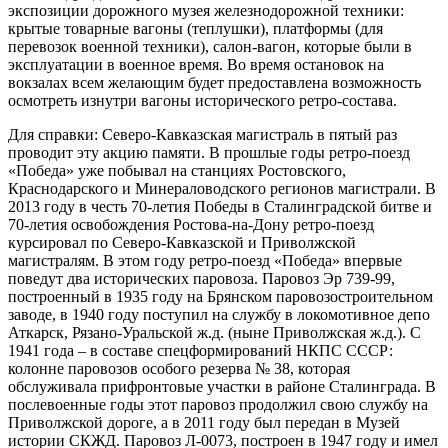
экспозиции дорожного музея железнодорожной техники:
крытые товарные вагоны (теплушки), платформы (для
перевозок военной техники), салон-вагон, которые были в
эксплуатации в военное время. Во время остановок на
вокзалах всем желающим будет предоставлена возможность
осмотреть изнутри вагоны исторического ретро-состава.
Для справки: Северо-Кавказская магистраль в пятый раз
проводит эту акцию памяти. В прошлые годы ретро-поезд
«Победа» уже побывал на станциях Ростовского,
Краснодарского и Минераловодского регионов магистрали. В
2013 году в честь 70-летия Победы в Сталинградской битве и
70-летия освобождения Ростова-на-Дону ретро-поезд
курсировал по Северо-Кавказской и Приволжской
магистралям. В этом году ретро-поезд «Победа» впервые
поведут два исторических паровоза. Паровоз Эр 739-99,
построенный в 1935 году на Брянском паровозостроительном
заводе, в 1940 году поступил на службу в локомотивное депо
Аткарск, Рязано-Уральской ж.д. (ныне Приволжская ж.д.). С
1941 года – в составе спецформирований НКПС СССР:
колонне паровозов особого резерва № 38, которая
обслуживала прифронтовые участки в районе Сталинграда. В
послевоенные годы этот паровоз продолжил свою службу на
Приволжской дороге, а в 2011 году был передан в Музей
истории СКЖД. Паровоз Л-0073, построен в 1947 году и имел