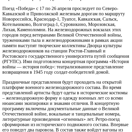
Поезд «Победа» с 17 по 26 апреля проследует по Северо-
Кавказской и Приволжской железным дорогам по маршруту
Новороссийск, Краснодар-1, Туапсе, Кавказская, Сальск,
Котельниково, Волгоград-1, Суровикино, Морозовская,
Лихая, Каменоломни. На железнодорожных вокзалах этих
городов перед ветеранами Великой Отечественной войны,
тружениками тыла и железнодорожниками в рамках акции
памяти выступят творческие коллективы Дворца культуры
железнодорожников на станции Ростов-Главный и
Ростовского государственного университета путей сообщения
(РГУПС). Ими подготовлена концертная программа «История
войны — история побед»: театрализованное представление
возвращения в 1945 году солдат-победителей домой.
Праздничные представления будут проходить на открытой
платформе военного железнодорожного состава. Во время
представлений артисты будут одеты в исторические костюмы
– железнодорожную форму и одежду военных лет со всеми
нюансами экипировки и знаками отличия. В концертную
программу включены документальные данные о Великой
Отечественной войне, вокальные и танцевальные номера,
литературные произведения «огненных» лет. Ретро-поезд
сформирован из исторического подвижного состава. Впервые
его поведут два паровоза. В состав также войдут вагоны из