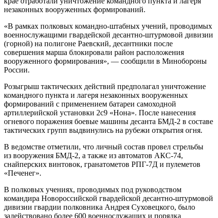
крае отработали уничтожение командного пункта и лагеря
незаконных вооруженных формирований.
«В рамках полковых командно-штабных учений, проводимых
военнослужащими гвардейской десантно-штурмовой дивизии
(горной) на полигоне Раевский, десантники после
совершения марша блокировали район расположения
вооруженного формирования», — сообщили в Минобороны
России.
Розыгрыш тактических действий предполагал уничтожение
командного пункта и лагеря незаконных вооруженных
формирований с применением батареи самоходной
артиллерийской установки 2с9 «Нона». После нанесения
огневого поражения боевые машины десанта БМД-2 в составе
тактических групп выдвинулись на рубежи открытия огня.
В ведомстве отметили, что личный состав провел стрельбы
из вооружения БМД-2, а также из автоматов АКС-74,
снайперских винтовок, гранатометов РПГ-7Д и пулеметов
«Печенег».
В полковых учениях, проводимых под руководством
командира Новороссийской гвардейской десантно-штурмовой
дивизии гвардии полковника Андрея Суховецкого, было
задействовано более 600 военнослужащих и порядка