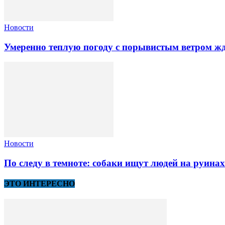
Новости
Умеренно теплую погоду с порывистым ветром жд
Новости
По следу в темноте: собаки ищут людей на руина
ЭТО ИНТЕРЕСНО