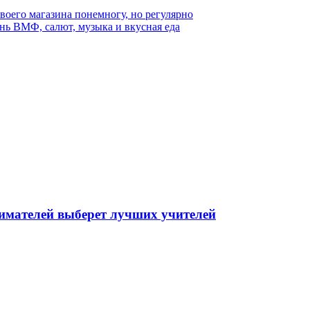
воего магазина понемногу, но регулярно
ь ВМФ, салют, музыка и вкусная еда
мателей выберет лучших учителей