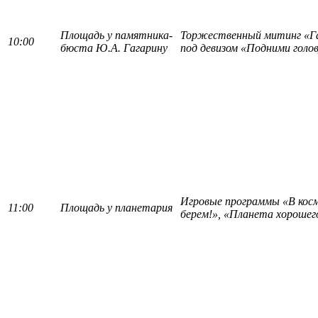
Площадь у памятника-
Торжественный митинг «Гаг
10:00
бюста Ю.А. Гагарину
под девизом «Подними голов
Игровые программы «В косм
11:00
Площадь у планетария
берем!», «Планета хорошег