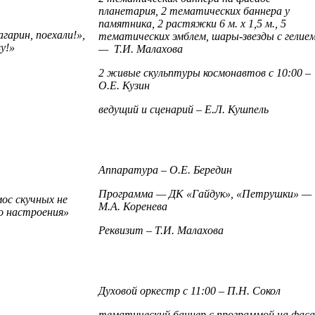
планетария, 2 тематических баннера у
памятника, 2 растяжки 6 м. х 1,5 м., 5
арин, поехали!»,
тематических эмблем, шары-звезды с гелие
у!»
— Т.И. Малахова
2 живые скульптуры космонавтов с 10:00 –
О.Е. Кузин
ведущий и сценарий – Е.Л. Кушпель
Аппаратура – О.Е. Бередин
Программа — ДК «Гайдук», «Петрушки» —
ос скучных не
М.А. Коренева
о настроения»
Реквизит – Т.И. Малахова
Духовой оркестр с 11:00 – П.Н. Сокол
тематический баннер с программой на фаса