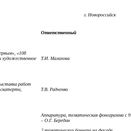
а г. Новороссийск
Ответственный
ервым», «108
и художественное
Т.И. Малахова
выставка работ
 скатерти,
Т.В. Радченко
Аппаратура, тематическая фонограмма с 9
– О.Г. Бередин
2 тематических баннера на фасаде