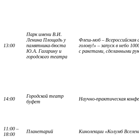
Парк имени В.И.
Ленина Площадь у
Флеш-моб – Всероссийская 
13:00
памятника-бюста
голову!» – запуск в небо 10
Ю.А. Гагарину и
с ракетами, сделанными ру
городского театра
Городской театр
14:00
Научно-практическая конф
буфет
11:00 –
Планетарий
Кинолекции «Колумб Вселен
18:00