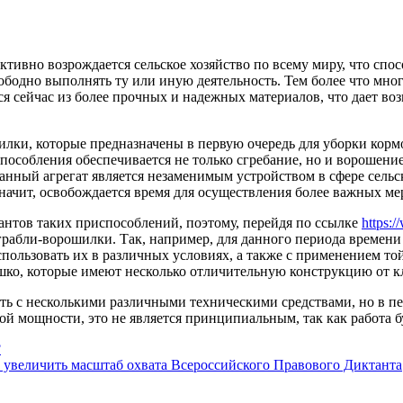
активно возрождается сельское хозяйство по всему миру, что сп
ободно выполнять ту или иную деятельность.
Тем более что мно
я сейчас из более прочных и надежных материалов, что дает во
лки, которые предназначены в первую очередь для уборки кормов
особления обеспечивается не только сгребание, но и ворошение
анный агрегат является незаменимым устройством в сфере сельск
 значит, освобождается время для осуществления более важных м
антов таких приспособлений, поэтому, перейдя по ссылке
https:
рабли-ворошилки. Так, например, для данного периода времени 
ользовать их в различных условиях, а также с применением то
о, которые имеют несколько отличительную конструкцию от кл
ать с несколькими различными техническими средствами, но в п
лой мощности, это не является принципиальным, так как работа б
?
увеличить масштаб охвата Всероссийского Правового Диктанта