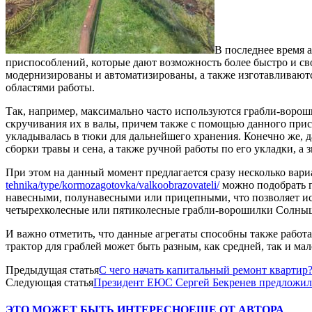
В последнее время 
приспособлений, которые дают возможность более быстро и св
модернизированы и автоматизированы, а также изготавливаютс
областями работы.
Так, например, максимально часто используются грабли-вороши
скручивания их в валы, причем также с помощью данного присп
укладывалась в тюки для дальнейшего хранения. Конечно же, д
сборки травы и сена, а также ручной работы по его укладки, а
При этом на данный момент предлагается сразу несколько вари
tehnika/type/kormozagotovka/valkoobrazovateli/
можно подобрать г
навесными, полунавесными или прицепными, что позволяет исп
четырехколесные или пятиколесные грабли-ворошилки Солнышк
И важно отметить, что данные агрегаты способны также работ
трактор для граблей может быть разным, как средней, так и ма
Предыдущая статья
С чего начать капитальный ремонт квартир
Следующая статья
Президент ЕЮС Сергей Бекренев предложил 
ЭТО МОЖЕТ БЫТЬ ИНТЕРЕСНО
ЕЩЕ ОТ АВТОРА