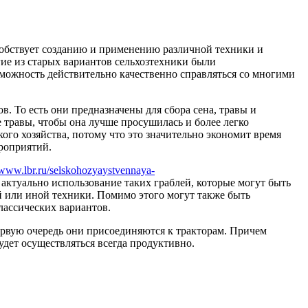
особствует созданию и применению различной техники и
гие из старых вариантов сельхозтехники были
зможность действительно качественно справляться со многими
. То есть они предназначены для сбора сена, травы и
 травы, чтобы она лучше просушилась и более легко
ого хозяйства, потому что это значительно экономит время
ероприятий.
//www.lbr.ru/selskohozyaystvennaya-
актуально использование таких граблей, которые могут быть
й или иной техники. Помимо этого могут также быть
ассических вариантов.
ервую очередь они присоединяются к тракторам. Причем
удет осуществляться всегда продуктивно.