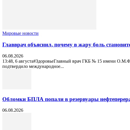
Мировые новости
Главврач объяснил, почему в жару боль становит
06.08.2026
13:48, 6 августа#ЗдоровьеГлавный врач ГКБ № 15 имени О.М.Ф
подтвердило международное...
Обломки БПЛА попали в резервуары нефтеперер
06.08.2026