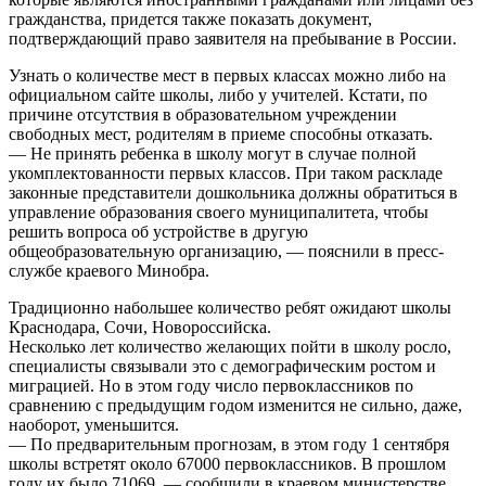
гражданства, придется также показать документ,
подтверждающий право заявителя на пребывание в России.
Узнать о количестве мест в первых классах можно либо на
официальном сайте школы, либо у учителей. Кстати, по
причине отсутствия в образовательном учреждении
свободных мест, родителям в приеме способны отказать.
— Не принять ребенка в школу могут в случае полной
укомплектованности первых классов. При таком раскладе
законные представители дошкольника должны обратиться в
управление образования своего муниципалитета, чтобы
решить вопроса об устройстве в другую
общеобразовательную организацию, — пояснили в пресс-
службе краевого Минобра.
Традиционно набольшее количество ребят ожидают школы
Краснодара, Сочи, Новороссийска.
Несколько лет количество желающих пойти в школу росло,
специалисты связывали это с демографическим ростом и
миграцией. Но в этом году число первоклассников по
сравнению с предыдущим годом изменится не сильно, даже,
наоборот, уменьшится.
— По предварительным прогнозам, в этом году 1 сентября
школы встретят около 67000 первоклассников. В прошлом
году их было 71069, — сообщили в краевом министерстве