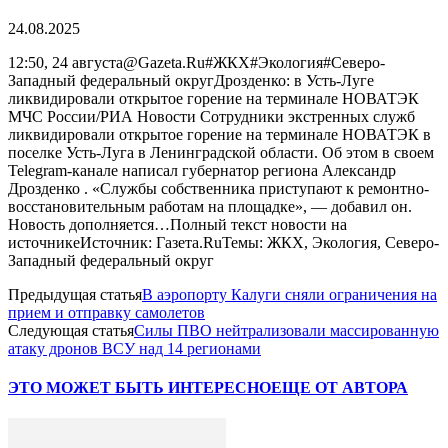
24.08.2025
12:50, 24 августа@Gazeta.Ru#ЖКХ#Экология#Северо-
Западный федеральный округДрозденко: в Усть-Луге
ликвидировали открытое горение на терминале НОВАТЭК
МЧС России/РИА Новости Сотрудники экстренных служб
ликвидировали открытое горение на терминале НОВАТЭК в
поселке Усть-Луга в Ленинградской области. Об этом в своем
Telegram-канале написал губернатор региона Александр
Дрозденко . «Службы собственника приступают к ремонтно-
восстановительным работам на площадке», — добавил он.
Новость дополняется…Полный текст новости на
источникеИсточник: Газета.RuТемы: ЖКХ, Экология, Северо-
Западный федеральный округ
Предыдущая статья
В аэропорту Калуги сняли ограничения на
прием и отправку самолетов
Следующая статья
Силы ПВО нейтрализовали массированную
атаку дронов ВСУ над 14 регионами
ЭТО МОЖЕТ БЫТЬ ИНТЕРЕСНО
ЕЩЕ ОТ АВТОРА