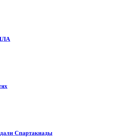
БПЛА
тях
медали Спартакиады