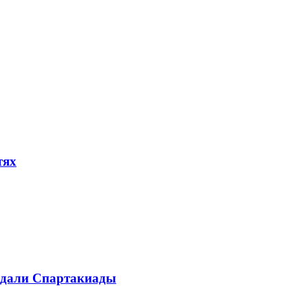
тях
медали Спартакиады