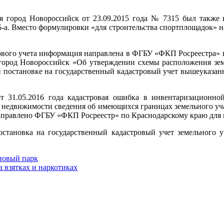
 город Новороссийск от 23.09.2015 года № 7315 был также и
95-а. Вместо формулировки «для строительства спортплощадок» 
рового учета информация направлена в ФГБУ «ФКП Росреестра» 
город Новороссийск «Об утверждении схемы расположения земе
При постановке на государственный кадастровый учет вышеуказан
от 31.05.2016 года кадастровая ошибка в инвентаризационн
а недвижимости сведения об имеющихся границах земельного уч
 направлено ФГБУ «ФКП Росреестр» по Краснодарскому краю для
становка на государственный кадастровый учет земельного уч
новый парк
 взятках и наркотиках