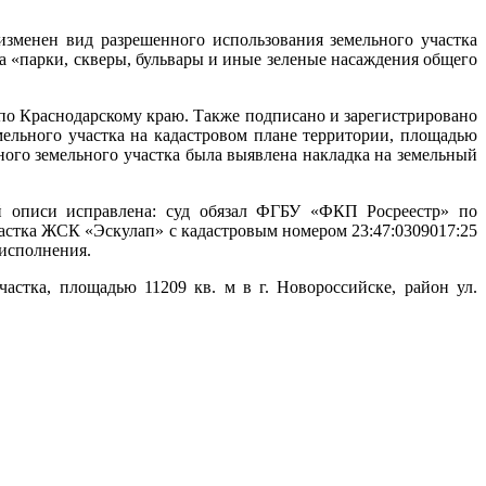
зменен вид разрешенного использования земельного участка
на «парки, скверы, бульвары и иные зеленые насаждения общего
по Краснодарскому краю. Также подписано и зарегистрировано
льного участка на кадастровом плане территории, площадью
ного земельного участка была выявлена накладка на земельный
ой описи исправлена: суд обязал ФГБУ «ФКП Росреестр» по
астка ЖСК «Эскулап» с кадастровым номером 23:47:0309017:25
 исполнения.
астка, площадью 11209 кв. м в г. Новороссийске, район ул.