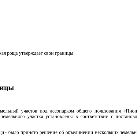
ая роща утверждает свои границы
ницы
земельный участок под лесопарком общего пользования «Пио
 земельного участка установлены в соответствии с постанов
и» было принято решение об объединении нескольких земельны