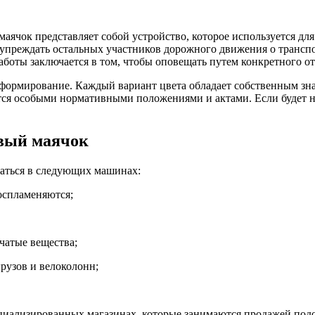
ячок представляет собой устройство, которое используется дл
упреждать остальных участников дорожного движения о транспор
оты заключается в том, чтобы оповещать путем конкретного от
формирование. Каждый вариант цвета обладает собственным зна
ется особыми нормативными положениями и актами. Если будет 
овый маячок
ваться в следующих машинах:
оспламеняются;
чатые вещества;
рузов и велоколонн;
циализированных магазинах, которые занимаются продажей под