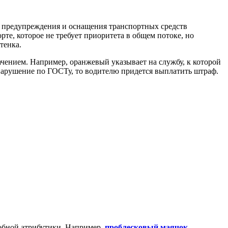
я предупреждения и оснащения транспортных средств
те, которое не требует приоритета в общем потоке, но
тенка.
чением. Например, оранжевый указывает на службу, к которой
нарушение по ГОСТу, то водителю придется выплатить штраф.
обной атрибутики. Например,
проблесковый маячок