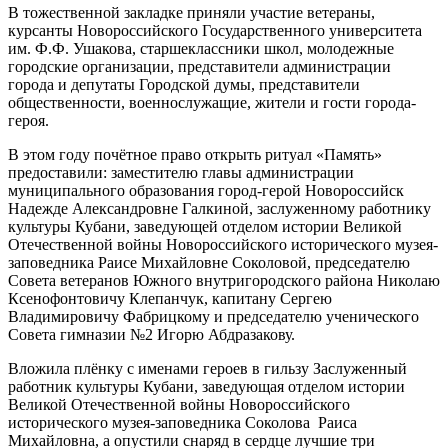
В тожественной закладке приняли участие ветераны,
курсанты Новороссийского Государственного университета
им. Ф.Ф. Ушакова, старшеклассники школ, молодежные
городские организации, представители администрации
города и депутаты Городской думы, представители
общественности, военнослужащие, жители и гости города-
героя.
В этом году почётное право открыть ритуал «Память»
предоставили: заместителю главы администрации
муниципального образования город-герой Новороссийск
Надежде Александровне Галкиной, заслуженному работнику
культуры Кубани, заведующей отделом истории Великой
Отечественной войны Новороссийского исторического музея-
заповедника Раисе Михайловне Соколовой, председателю
Совета ветеранов Южного внутригородского района Николаю
Ксенофонтовичу Клепанчук, капитану Сергею
Владимировичу Фабрицкому и председателю ученического
Совета гимназии №2 Игорю Абдразакову.
Вложила плёнку с именами героев в гильзу Заслуженный
работник культуры Кубани, заведующая отделом истории
Великой Отечественной войны Новороссийского
исторического музея-заповедника Соколова Раиса
Михайловна, а опустили снаряд в сердце лучшие три