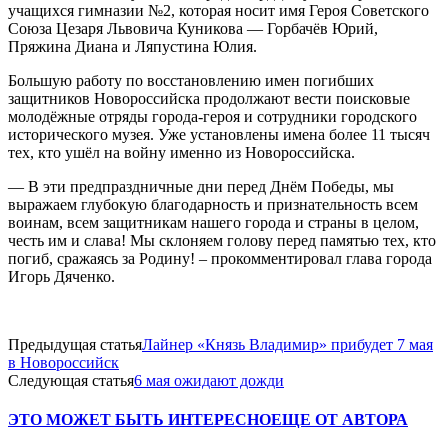
учащихся гимназии №2, которая носит имя Героя Советского
Союза Цезаря Львовича Куникова — Горбачёв Юрий,
Пряжина Диана и Ляпустина Юлия.
Большую работу по восстановлению имен погибших
защитников Новороссийска продолжают вести поисковые
молодёжные отряды города-героя и сотрудники городского
исторического музея. Уже установлены имена более 11 тысяч
тех, кто ушёл на войну именно из Новороссийска.
— В эти предпраздничные дни перед Днём Победы, мы
выражаем глубокую благодарность и признательность всем
воинам, всем защитникам нашего города и страны в целом,
честь им и слава! Мы склоняем голову перед памятью тех, кто
погиб, сражаясь за Родину! – прокомментировал глава города
Игорь Дяченко.
Предыдущая статья
Лайнер «Князь Владимир» прибудет 7 мая
в Новороссийск
Следующая статья
6 мая ожидают дожди
ЭТО МОЖЕТ БЫТЬ ИНТЕРЕСНО
ЕЩЕ ОТ АВТОРА