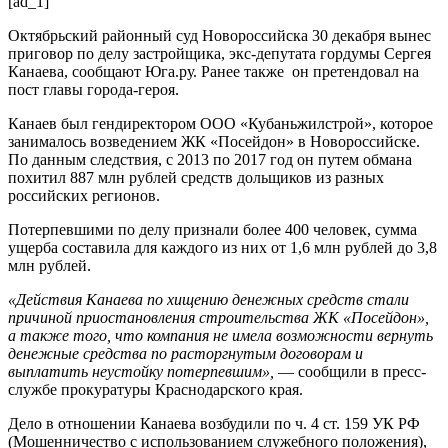
[ad_1]
Октябрьский районный суд Новороссийска 30 декабря вынес
приговор по делу застройщика, экс-депутата гордумы Сергея
Канаева, сообщают Юга.ру. Ранее также он претендовал на
пост главы города-героя.
Канаев был гендиректором ООО «Кубаньжилстрой», которое
занималось возведением ЖК «Посейдон» в Новороссийске.
По данным следствия, с 2013 по 2017 год он путем обмана
похитил 887 млн рублей средств дольщиков из разных
российских регионов.
Потерпевшими по делу признали более 400 человек, сумма
ущерба составила для каждого из них от 1,6 млн рублей до 3,8
млн рублей.
«Действия Канаева по хищению денежных средств стали
причиной приостановления строительства ЖК «Посейдон»,
а также того, что компания не имела возможности вернуть
денежные средства по расторгнутым договорам и
выплатить неустойку потерпевшим»,
— сообщили в пресс-
службе прокуратуры Краснодарского края.
Дело в отношении Канаева возбудили по ч. 4 ст. 159 УК РФ
(Мошенничество с использованием служебного положения),