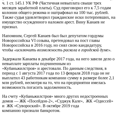
ч. 1 ст. 145.1 УК РФ (Частичная невыплата свыше трех
месяцев заработной платы). Суд приговорил его к 7,5 годам
колонии общего режима и оштрафовал на 100 тыс. рублей.
Также судья удовлетворил гражданские иски потерпевших, на
имущество осужденного наложен арест. Вину Канаев не
признал.
Напомним, Сергей Канаев был был депутатом гордумы
Новороссийска VI созыва, претендовал на пост главы
Новороссийска в 2016 году, но снял свою кандидатуру,
чтобы
«исключить возможность раскола в городской думе».
Задержали Канаева в декабре 2017 года, на него завели дело о
невыплате зарплаты подчиненным из
«Кубаньжилстроя» и арестовали. По данным следствия, в
период с 1 августа 2017 года по 13 февраля 2018 года он не
выплатил 43 работникам компании сумму в размере более 2,1
млн рублей, несмотря на то, что на предприятии имелась
возможность погасить задолженность.
На счету «Кубаньжилстроя» много других недостроенных
домов — ЖК «Посейдон-2», «Суджук Кале», ЖК «Одиссей»
и ЖК «Сувороский». В октябре 2019 года
компанию признали банкротом.