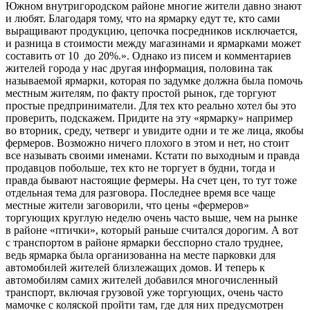
Южном внутригородском районе многие жители давно знают
и любят. Благодаря тому, что на ярмарку едут те, кто сами
выращивают продукцию, цепочка посредников исключается,
и разница в стоимости между магазинами и ярмарками может
составить от 10 до 20%.». Однако из писем и комментариев
жителей города у нас другая информация, половина так
называемой ярмарки, которая по задумке должна была помочь
местным жителям, по факту простой рынок, где торгуют
простые предприниматели. Для тех кто реально хотел бы это
проверить, подскажем. Придите на эту «ярмарку» например
во вторник, среду, четверг и увидите одни и те же лица, якобы
фермеров. Возможно ничего плохого в этом и нет, но стоит
все называть своими именами. Кстати по выходным и правда
продавцов побольше, тех кто не торгует в будни, тогда и
правда бывают настоящие фермеры. На счет цен, то тут тоже
отдельная тема для разговора. Последнее время все чаще
местные жители заговорили, что цены «фермеров»
торгующих круглую неделю очень часто выше, чем на рынке
в районе «птички», который раньше считался дорогим. А вот
с транспортом в районе ярмарки бесспорно стало труднее,
ведь ярмарка была организованна на месте парковки для
автомобилей жителей близлежащих домов. И теперь к
автомобилям самих жителей добавился многочисленный
транспорт, включая грузовой уже торгующих, очень часто
мамочке с коляской пройти там, где для них предусмотрен