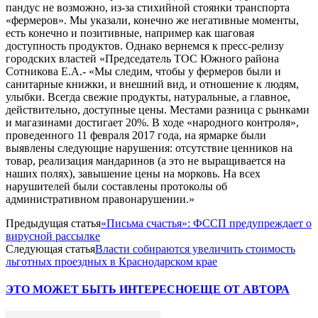
пандус не возможно, из-за стихийной стоянки транспорта
«фермеров». Мы указали, конечно же негативные моменты,
есть конечно и позитивные, например как шаговая
доступность продуктов. Однако вернемся к пресс-релизу
городских властей «Председатель ТОС Южного района
Сотникова Е.А.- «Мы следим, чтобы у фермеров были и
санитарные книжки, и внешний вид, и отношение к людям,
улыбки. Всегда свежие продукты, натуральные, а главное,
действительно, доступные цены. Местами разница с рынками
и магазинами достигает 20%. В ходе «народного контроля»,
проведенного 11 февраля 2017 года, на ярмарке были
выявлены следующие нарушения: отсутствие ценников на
товар, реализация мандаринов (а это не выращивается на
наших полях), завышение цены на морковь. На всех
нарушителей были составлены протоколы об
административном правонарушении.»
Предыдущая статья
«Письма счастья»: ФССП предупреждает о
вирусной рассылке
Следующая статья
Власти собираются увеличить стоимость
льготных проездных в Краснодарском крае
ЭТО МОЖЕТ БЫТЬ ИНТЕРЕСНО
ЕЩЕ ОТ АВТОРА