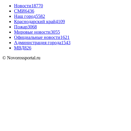
Новости
18770
СМИ
6436
Наш город
5582
Краснодарский край
4109
Пожар
3068
Мировые новости
3055
Официальные новости
1621
Администрация города
1543
МВД
826
© Novorossportal.ru