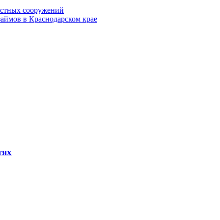
истных сооружений
аймов в Краснодарском крае
тях