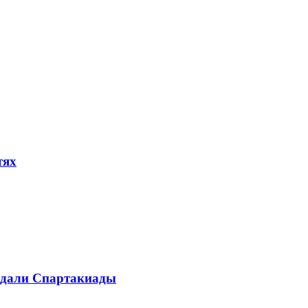
тях
медали Спартакиады