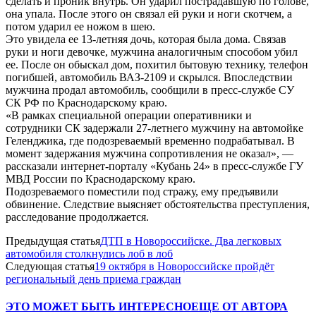
сделать и проник внутрь. Он ударил пострадавшую по голове,
она упала. После этого он связал ей руки и ноги скотчем, а
потом ударил ее ножом в шею.
Это увидела ее 13-летняя дочь, которая была дома. Связав
руки и ноги девочке, мужчина аналогичным способом убил
ее. После он обыскал дом, похитил бытовую технику, телефон
погибшей, автомобиль ВАЗ-2109 и скрылся. Впоследствии
мужчина продал автомобиль, сообщили в пресс-службе СУ
СК РФ по Краснодарскому краю.
«В рамках специальной операции оперативники и
сотрудники СК задержали 27-летнего мужчину на автомойке
Геленджика, где подозреваемый временно подрабатывал. В
момент задержания мужчина сопротивления не оказал», —
рассказали интернет-порталу «Кубань 24» в пресс-службе ГУ
МВД России по Краснодарскому краю.
Подозреваемого поместили под стражу, ему предъявили
обвинение. Следствие выясняет обстоятельства преступления,
расследование продолжается.
Предыдущая статья
ДТП в Новороссийске. Два легковых
автомобиля столкнулись лоб в лоб
Следующая статья
19 октября в Новороссийске пройдёт
региональный день приема граждан
ЭТО МОЖЕТ БЫТЬ ИНТЕРЕСНО
ЕЩЕ ОТ АВТОРА