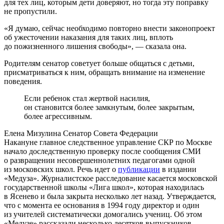
для тех лиц, которым дети доверяют, но тогда эту поправку
не пропустили.
«Я думаю, сейчас необходимо повторно внести законопроект
об ужесточении наказания для таких лиц, вплоть
до пожизненного лишения свободы», — сказала она.
Родителям сенатор советует больше общаться с детьми,
присматриваться к ним, обращать внимание на изменение
поведения.
Если ребенок стал жертвой насилия,
он становится более замкнутым, более закрытым,
более агрессивным.
Елена Мизулина
Сенатор Совета Федерации
Накануне главное следственное управление СКР по Москве
начало доследственную проверку после сообщения СМИ
о развращении несовершеннолетних педагогами одной
из московских школ. Речь идет о
публикации
в издании
«Медуза». Журналистское расследование касается московской
государственной школы «Лига школ», которая находилась
в Ясенево и была закрыта несколько лет назад. Утверждается,
что с момента ее основания в 1994 году директор и один
из учителей систематически домогались учениц. Об этом
«Медузе» рассказали несколько десятков выпускников.