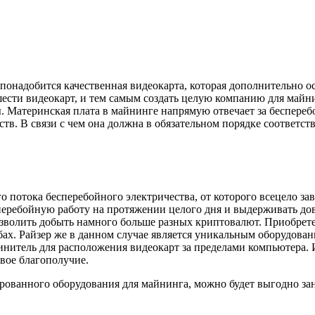
 понадобится качественная видеокарта, которая дополнительно 
шести видеокарт, и тем самым создать целую компанию для майн
 Материнская плата в майнинге напрямую отвечает за беспереб
в. В связи с чем она должна в обязательном порядке соответст
о потока бесперебойного электричества, от которого всецело за
есперебойную работу на протяжении целого дня и выдерживать д
волить добыть намного больше разных криптовалют. Приобретен
х. Райзер же в данном случае является уникальным оборудован
линитель для расположения видеокарт за пределами компьютера. 
вое благополучие.
рованного оборудования для майнинга, можно будет выгодно за