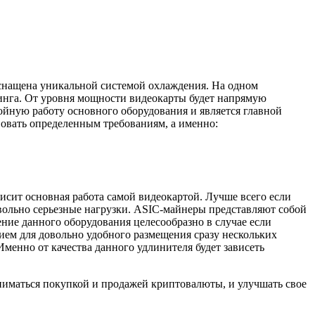
оснащена уникальной системой охлаждения. На одном
инга. От уровня мощности видеокарты будет напрямую
ойную работу основного оборудования и является главной
вовать определенным требованиям, а именно:
висит основная работа самой видеокартой. Лучше всего если
овольно серьезные нагрузки. ASIC-майнеры представляют собой
ие данного оборудования целесообразно в случае если
ием для довольно удобного размещения сразу нескольких
Именно от качества данного удлинителя будет зависеть
ниматься покупкой и продажей криптовалюты, и улучшать свое