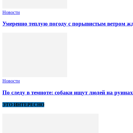
Новости
Умеренно теплую погоду с порывистым ветром жд
Новости
По следу в темноте: собаки ищут людей на руина
ЭТО ИНТЕРЕСНО