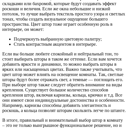
складками или бахромой, которые будут создавать эффект
роскоши и величия. Если же окна небольшие и низкий
потолок, то лучше выбрать текстиль простого узора и светлых
тонах, чтобы создать визуальное ощущение большего
пространства. Цвет штор тоже играет особенную роль в
интерьере, он может:
Подчеркнуть выбранную цветовую палитру;
Стать контрастным акцентом в интерьере.
Если вы больше любите спокойный и нейтральный тон, то
стоит выбирать шторы в таком же оттенке. Если вам хочется
добавить яркости и динамики, то можно выбрать шторы в
ярких или насыщенных цветах. Важно также учитывать, что
цвет штор может влиять на освещение комнаты. Так, светлые
шторы будут более отражать свет, а темные — поглощать его.
При выборе штор также следует обратить внимание на виды
крепления. Существует большое количество способов
крепления штор, включая карнизы, кольца, крючки и т.д. Все
они имеют свои индивидуальные достоинства и особенности.
Например, карнизы способны добавить элегантность и
роскошь, а кольца позволят шторам скользить легче по штанге.
В итоге, правильный и внимательный выбор штор в комнату
– это не только выигрышное функциональное решение, но и