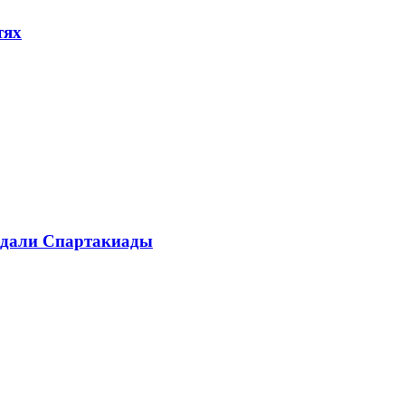
тях
медали Спартакиады