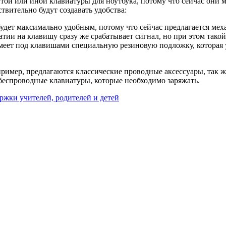
 той или иной клавиатуры для ноутбука, потому что сейчас они
твительно будут создавать удобства:
ы будет максимально удобным, потому что сейчас предлагается м
тии на клавишу сразу же срабатывает сигнал, но при этом такой
ет под клавишами специальную резиновую подложку, которая ус
ример, предлагаются классические проводные аксессуары, так же
 беспроводные клавиатуры, которые необходимо заряжать.
ржки учителей, родителей и детей