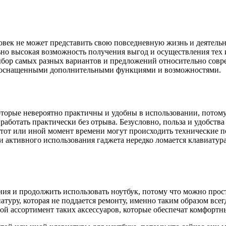
овек не может представить свою повседневную жизнь и деятельно
льно высокая возможность получения выгод и осуществления тех
ыбор самых разных вариантов и предложений относительно совр
лее оснащенными дополнительными функциями и возможностями.
которые невероятно практичны и удобны в использовании, пото
м работать практически без отрыва. Безусловно, польза и удобства
 тот или иной момент времени могут происходить технические п
 и активного использования гаджета нередко ломается клавиатура
ния и продолжить использовать ноутбук, потому что можно прос
туру, которая не поддается ремонту, именно таким образом всег
ой ассортимент таких аксессуаров, которые обеспечат комфортн