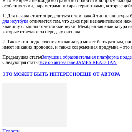
В то же время необходимо грамотно подойти к вопросу выбора
особенностями, параметрами и характеристиками, которые дейс
1. Для начала стоит определиться с тем, какой тип клавиатур
для ноутбука
отличается тем, что даже при незначительном нажа
клавишу слышны отчетливые звуки. Мембранная клавиатура име
которые отвечают за передачу сигнала.
2. Также тип подключения у клавиатур может быть разным, нап
имеет никаких проводов, и также современная придумка – это
Предыдущая статья
Запущена образовательная платформа подде
Следующая статья
Все об автозагаре JAMES READ TAN
ЭТО МОЖЕТ БЫТЬ ИНТЕРЕСНО
ЕЩЕ ОТ АВТОРА
Новости