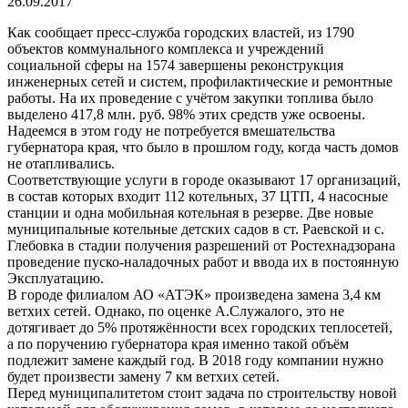
26.09.2017
Как сообщает пресс-служба городских властей, из 1790
объектов коммунального комплекса и учреждений
социальной сферы на 1574 завершены реконструкция
инженерных сетей и систем, профилактические и ремонтные
работы. На их проведение с учётом закупки топлива было
выделено 417,8 млн. руб. 98% этих средств уже освоены.
Надеемся в этом году не потребуется вмешательства
губернатора края, что было в прошлом году, когда часть домов
не отапливались.
Соответствующие услуги в городе оказывают 17 организаций,
в состав которых входит 112 котельных, 37 ЦТП, 4 насосные
станции и одна мобильная котельная в резерве. Две новые
муниципальные котельные детских садов в ст. Раевской и с.
Глебовка в стадии получения разрешений от Ростехнадзорана
проведение пуско-наладочных работ и ввода их в постоянную
Эксплуатацию.
В городе филиалом АО «АТЭК» произведена замена 3,4 км
ветхих сетей. Однако, по оценке А.Служалого, это не
дотягивает до 5% протяжённости всех городских теплосетей,
а по поручению губернатора края именно такой объём
подлежит замене каждый год. В 2018 году компании нужно
будет произвести замену 7 км ветхих сетей.
Перед муниципалитетом стоит задача по строительству новой