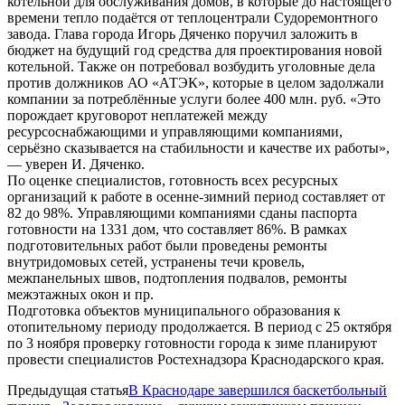
котельной для обслуживания домов, в которые до настоящего
времени тепло подаётся от теплоцентрали Судоремонтного
завода. Глава города Игорь Дяченко поручил заложить в
бюджет на будущий год средства для проектирования новой
котельной. Также он потребовал возбудить уголовные дела
против должников АО «АТЭК», которые в целом задолжали
компании за потреблённые услуги более 400 млн. руб. «Это
порождает круговорот неплатежей между
ресурсоснабжающими и управляющими компаниями,
серьёзно сказывается на стабильности и качестве их работы»,
— уверен И. Дяченко.
По оценке специалистов, готовность всех ресурсных
организаций к работе в осенне-зимний период составляет от
82 до 98%. Управляющими компаниями сданы паспорта
готовности на 1331 дом, что составляет 86%. В рамках
подготовительных работ были проведены ремонты
внутридомовых сетей, устранены течи кровель,
межпанельных швов, подтопления подвалов, ремонты
межэтажных окон и пр.
Подготовка объектов муниципального образования к
отопительному периоду продолжается. В период с 25 октября
по 3 ноября проверку готовности города к зиме планируют
провести специалистов Ростехнадзора Краснодарского края.
Предыдущая статья
В Краснодаре завершился баскетбольный