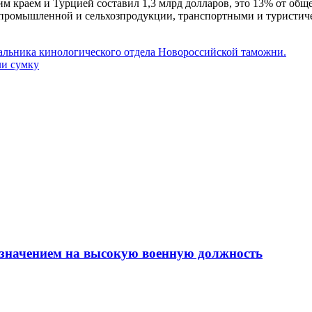
м краем и Турцией составил 1,3 млрд долларов, это 13% от обще
 промышленной и сельхозпродукции, транспортными и туристич
альника кинологического отдела Новороссийской таможни.
ли сумку
азначением на высокую военную должность