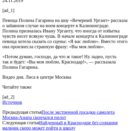
24.11.2019
[ad_1]
Певица Полина Гагарина на шоу «Вечерний Ургант» рассказа
о забавном случае на воем концерте в Калининграде.
Полина призналась Ивану Урганту, что иногда от избытка
чувств несет всякую чушь. В начале концерта в Калининграде
певица хотела сказать со сцены: «Я вас люблю». Вместо этого
она произнесла странную фразу: «Вы моя люблю».
«Потом думаю, господи, да что ж такое! Ну ладно, пусть
так и будет: «Вы моя люблю, Краснодар!», — рассказала
Полина Гагарина.
Видео дня. Лиса в центре Москвы
Читайте также
[ad_2]
Источник
Предыдущая статья
После экстренной посадки самолета
Москва-Анапа скончался пилот
Следующая статья
Найденный в Краснодаре без сознания
мальчик скоро может пойти в школу