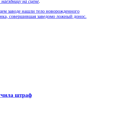
наездницу на сцене
.
ем заводе нашли тело новорожденного
нка, совершившая заведомо ложный донос.
лучила штраф