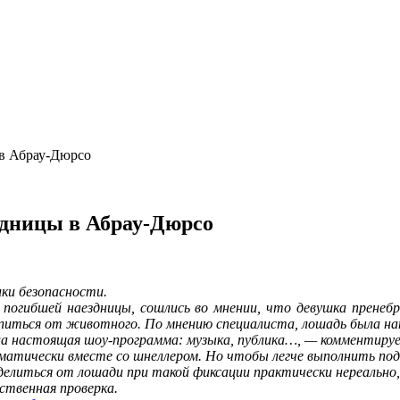
 в Абрау-Дюрсо
здницы в Абрау-Дюрсо
ики безопасности.
 погибшей наездницы, сошлись во мнении, что девушка пренебр
питься от животного. По мнению специалиста, лошадь была нап
ла настоящая шоу-программа: музыка, публика…, — комментируе
матически вместе со шнеллером. Но чтобы легче выполнить подо
делиться от лошади при такой фиксации практически нереальн
ственная проверка.