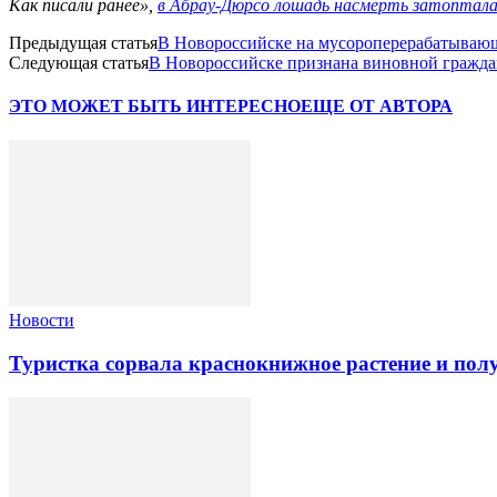
Как писали ранее»,
в Абрау-Дюрсо лошадь насмерть затоптала 
Предыдущая статья
В Новороссийске на мусороперерабатывающ
Следующая статья
В Новороссийске признана виновной гражда
ЭТО МОЖЕТ БЫТЬ ИНТЕРЕСНО
ЕЩЕ ОТ АВТОРА
Новости
Туристка сорвала краснокнижное растение и по