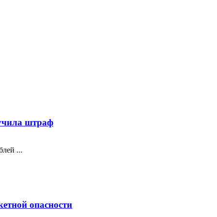
лучила штраф
лей ...
кетной опасности